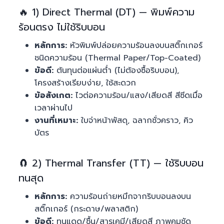
🔥 1) Direct Thermal (DT) — พิมพ์ความ
ร้อนตรง ไม่ใช้ริบบอน
หลักการ:
หัวพิมพ์ปล่อยความร้อนลงบนสติ๊กเกอร์
ชนิดความร้อน (Thermal Paper/Top-Coated)
ข้อดี:
ต้นทุนต่อแผ่นต่ำ (ไม่ต้องซื้อริบบอน),
โครงสร้างเรียบง่าย, ใช้สะดวก
ข้อสังเกต:
ไวต่อความร้อน/แสง/เสียดสี สีซีดเมื่อ
เวลาผ่านไป
งานที่เหมาะ:
ใบจ่าหน้าพัสดุ, ฉลากชั่วคราว, คิว
บัตร
🧲 2) Thermal Transfer (TT) — ใช้ริบบอน
ทนสุด
หลักการ:
ความร้อนถ่ายหมึกจากริบบอนลงบน
สติ๊กเกอร์ (กระดาษ/พลาสติก)
ข้อดี:
ทนแดด/ชื้น/สารเคมี/เสียดสี ภาพคมชัด