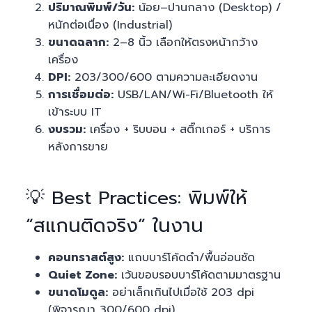
ปริมาณพิมพ์/วัน:
น้อย–ปานกลาง (Desktop) /
หนักต่อเนื่อง (Industrial)
ขนาดฉลาก:
2–8 นิ้ว เลือกให้ตรงหน้ากว้าง
เครื่อง
DPI:
203/300/600 ตามความละเอียดงาน
การเชื่อมต่อ:
USB/LAN/Wi-Fi/Bluetooth ให้
เข้าระบบ IT
งบรวม:
เครื่อง + ริบบอน + สติ๊กเกอร์ + บริการ
หลังการขาย
💡 Best Practices: พิมพ์ให้
“สแกนติดจริง” ในงาน
คอนทราสต์สูง:
แถบบาร์โค้ดดำ/พื้นอ่อนชัด
Quiet Zone:
เว้นขอบรอบบาร์โค้ดตามมาตรฐาน
ขนาดโมดูล:
อย่าเล็กเกินไปเมื่อใช้ 203 dpi
(พิจารณา 300/600 dpi)