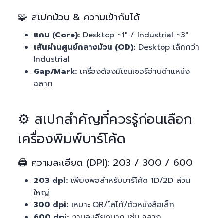
🧩 สเปกม้วน & ความเข้ากันได้
แกน (Core):
Desktop ~1″ / Industrial ~3″
เส้นผ่านศูนย์กลางม้วน (OD):
Desktop เล็กกว่า
Industrial
Gap/Mark:
เครื่องต้องมีเซนเซอร์อ่านตำแหน่ง
ฉลาก
⚙️ สเปกสำคัญที่ควรรู้ก่อนเลือก
เครื่องพิมพ์บาร์โค้ด
🖨️ ความละเอียด (DPI): 203 / 300 / 600
203 dpi:
เพียงพอสำหรับบาร์โค้ด 1D/2D ส่วน
ใหญ่
300 dpi:
เหมาะ QR/โลโก้/ตัวหนังสือเล็ก
600 dpi:
งานละเอียดมาก เช่น ฉลาก