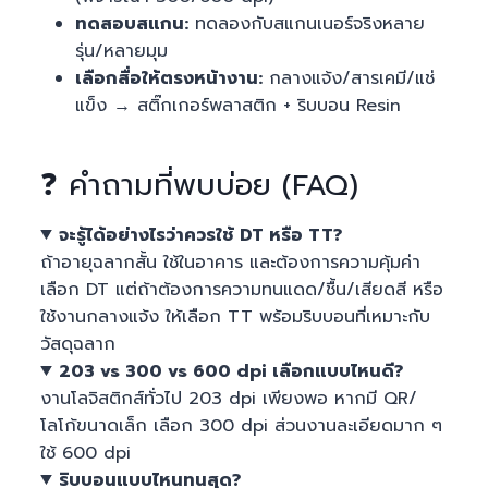
ทดสอบสแกน:
ทดลองกับสแกนเนอร์จริงหลาย
รุ่น/หลายมุม
เลือกสื่อให้ตรงหน้างาน:
กลางแจ้ง/สารเคมี/แช่
แข็ง → สติ๊กเกอร์พลาสติก + ริบบอน Resin
❓ คำถามที่พบบ่อย (FAQ)
จะรู้ได้อย่างไรว่าควรใช้ DT หรือ TT?
ถ้าอายุฉลากสั้น ใช้ในอาคาร และต้องการความคุ้มค่า
เลือก DT แต่ถ้าต้องการความทนแดด/ชื้น/เสียดสี หรือ
ใช้งานกลางแจ้ง ให้เลือก TT พร้อมริบบอนที่เหมาะกับ
วัสดุฉลาก
203 vs 300 vs 600 dpi เลือกแบบไหนดี?
งานโลจิสติกส์ทั่วไป 203 dpi เพียงพอ หากมี QR/
โลโก้ขนาดเล็ก เลือก 300 dpi ส่วนงานละเอียดมาก ๆ
ใช้ 600 dpi
ริบบอนแบบไหนทนสุด?