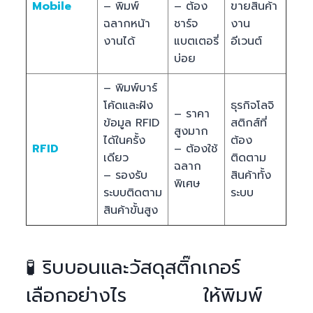
Mobile
– พิมพ์
– ต้อง
ขายสินค้า
ฉลากหน้า
ชาร์จ
งาน
งานได้
แบตเตอรี่
อีเวนต์
บ่อย
– พิมพ์บาร์
โค้ดและฝัง
ธุรกิจโลจิ
– ราคา
ข้อมูล RFID
สติกส์ที่
สูงมาก
ได้ในครั้ง
ต้อง
RFID
– ต้องใช้
เดียว
ติดตาม
ฉลาก
– รองรับ
สินค้าทั้ง
พิเศษ
ระบบติดตาม
ระบบ
สินค้าขั้นสูง
🧪 ริบบอนและวัสดุสติ๊กเกอร์
เลือกอย่างไร ให้พิมพ์