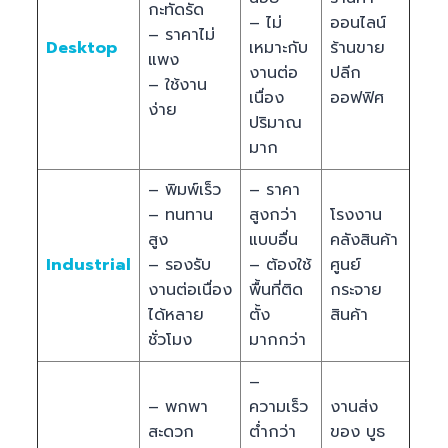
กะทัดรัด
– ไม่
ออนไลน์
– ราคาไม่
Desktop
เหมาะกับ
ร้านขาย
แพง
งานต่อ
ปลีก
– ใช้งาน
เนื่อง
ออฟฟิศ
ง่าย
ปริมาณ
มาก
– พิมพ์เร็ว
– ราคา
– ทนทาน
สูงกว่า
โรงงาน
สูง
แบบอื่น
คลังสินค้า
Industrial
– รองรับ
– ต้องใช้
ศูนย์
งานต่อเนื่อง
พื้นที่ติด
กระจาย
ได้หลาย
ตั้ง
สินค้า
ชั่วโมง
มากกว่า
–
– พกพา
ความเร็ว
งานส่ง
สะดวก
ต่ำกว่า
ของ บูธ