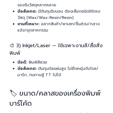
รองรับวัสดุหลากหลาย
ข้อสังเกต:
มีต้นทุนริบบอน ต้องเลือกชนิดให้ตรง
วัสดุ (Wax/Wax-Resin/Resin)
งานที่เหมาะ:
ฉลากสินค้า/พาเลท/ชิ้นส่วน/กลาง
แจ้ง/อุตสาหกรรม
🎨 3) Inkjet/Laser — ใช้เฉพาะงานสี/สื่อสิ่ง
พิมพ์
ข้อดี:
พิมพ์สีสวย
ข้อสังเกต:
ต้นทุนต่อแผ่นสูง ไม่ยืดหยุ่นกับโรล/
มาร์ก, ทนทานสู้ TT ไม่ได้
🏷️ ขนาด/คลาสของเครื่องพิมพ์
บาร์โค้ด