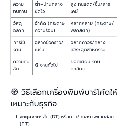
ความ
ต่ำ–ปานกลาง
สูง ทนแดด/ชื้น/สาร
ทนทาน
ซีดไว
เคมี
วัสดุ
จำกัด (กระดาษ
หลากหลาย (กระดาษ/
ฉลาก
ความร้อน)
พลาสติก)
การใช้
ฉลากชั่วคราว/
ฉลากถาวร/กลาง
งาน
ในร่ม
แจ้ง/อุตสาหกรรม
ความคม
ยอดเยี่ยม งาน
ดี งานทั่วไป
ชัด
ละเอียด
🧭 วิธีเลือกเครื่องพิมพ์บาร์โค้ดให้
เหมาะกับธุรกิจ
อายุฉลาก:
สั้น (DT) หรือยาว/ทนสภาพแวดล้อม
(TT)