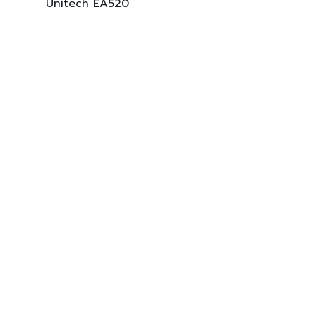
Unitech
EA520