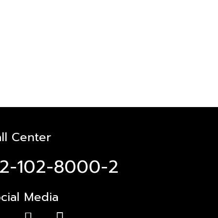
ll Center
2-102-8000-2
cial Media