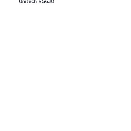
Unitech
RG630