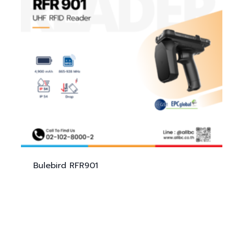
Bulebird
RFR901