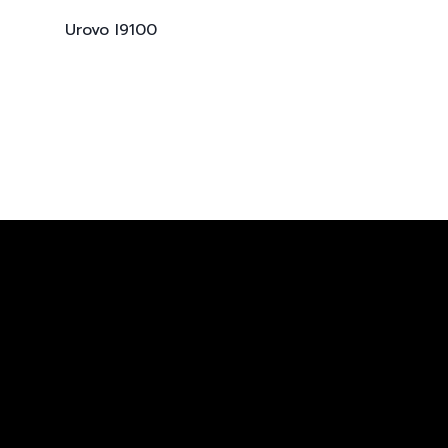
Urovo
I9100