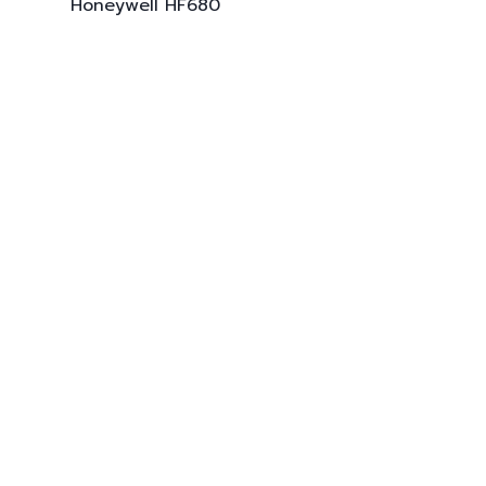
Honeywell
HF680