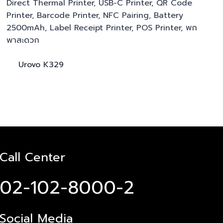
Urovo
K329
Call Center
02-102-8000-2
Social Media