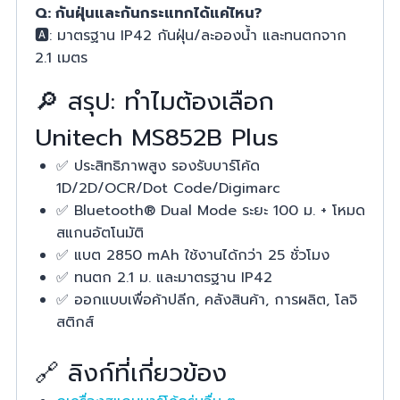
Q: กันฝุ่นและกันกระแทกได้แค่ไหน?
🅰️: มาตรฐาน IP42 กันฝุ่น/ละอองน้ำ และทนตกจาก
2.1 เมตร
🔎 สรุป: ทำไมต้องเลือก
Unitech MS852B Plus
✅ ประสิทธิภาพสูง รองรับบาร์โค้ด
1D/2D/OCR/Dot Code/Digimarc
✅ Bluetooth® Dual Mode ระยะ 100 ม. + โหมด
สแกนอัตโนมัติ
✅ แบต 2850 mAh ใช้งานได้กว่า 25 ชั่วโมง
✅ ทนตก 2.1 ม. และมาตรฐาน IP42
✅ ออกแบบเพื่อค้าปลีก, คลังสินค้า, การผลิต, โลจิ
สติกส์
🔗 ลิงก์ที่เกี่ยวข้อง