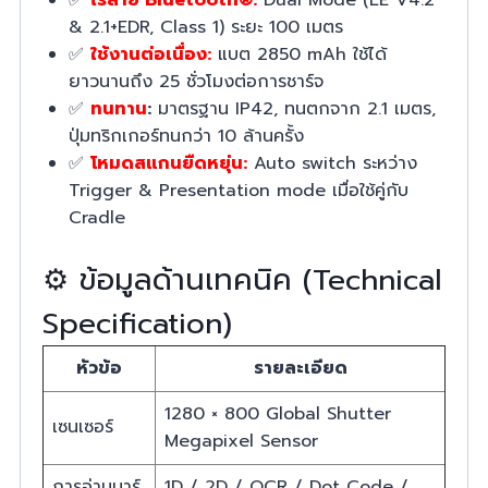
✅
ไร้สาย Bluetooth®:
Dual Mode (LE V4.2
& 2.1+EDR, Class 1) ระยะ 100 เมตร
✅
ใช้งานต่อเนื่อง:
แบต 2850 mAh ใช้ได้
ยาวนานถึง 25 ชั่วโมงต่อการชาร์จ
✅
ทนทาน
:
มาตรฐาน IP42, ทนตกจาก 2.1 เมตร,
ปุ่มทริกเกอร์ทนกว่า 10 ล้านครั้ง
✅
โหมดสแกนยืดหยุ่น:
Auto switch ระหว่าง
Trigger & Presentation mode เมื่อใช้คู่กับ
Cradle
⚙️ ข้อมูลด้านเทคนิค (Technical
Specification)
หัวข้อ
รายละเอียด
1280 × 800 Global Shutter
เซนเซอร์
Megapixel Sensor
การอ่านบาร์
1D / 2D / OCR / Dot Code /