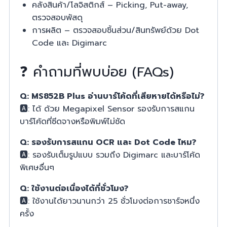
คลังสินค้า/โลจิสติกส์ – Picking, Put-away,
ตรวจสอบพัสดุ
การผลิต – ตรวจสอบชิ้นส่วน/สินทรัพย์ด้วย Dot
Code และ Digimarc
❓ คำถามที่พบบ่อย (FAQs)
Q: MS852B Plus อ่านบาร์โค้ดที่เสียหายได้หรือไม่?
🅰️: ได้ ด้วย Megapixel Sensor รองรับการสแกน
บาร์โค้ดที่ซีดจางหรือพิมพ์ไม่ชัด
Q: รองรับการสแกน OCR และ Dot Code ไหม?
🅰️: รองรับเต็มรูปแบบ รวมถึง Digimarc และบาร์โค้ด
พิเศษอื่นๆ
Q: ใช้งานต่อเนื่องได้กี่ชั่วโมง?
🅰️: ใช้งานได้ยาวนานกว่า 25 ชั่วโมงต่อการชาร์จหนึ่ง
ครั้ง