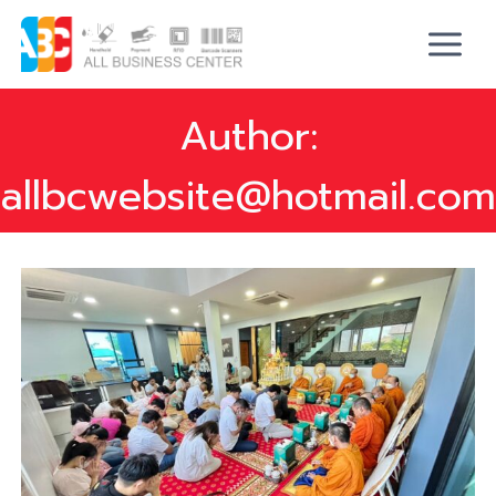
Author:
allbcwebsite@hotmail.com