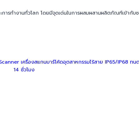
รทำงานทั่วโลก โดยมีจุดเด่นในการผสมผสานผลิตภัณฑ์เข้ากับซอ