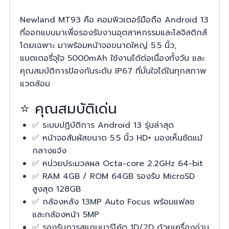
Newland MT93 คือ คอมพิวเตอร์มือถือ Android 13
ที่ออกแบบมาเพื่อรองรับงานอุตสาหกรรมและโลจิสติกส์
โดยเฉพาะ มาพร้อมหน้าจอขนาดใหญ่ 5.5 นิ้ว,
แบตเตอรี่จุใจ 5000mAh ใช้งานได้ต่อเนื่องทั้งวัน และ
คุณสมบัติการป้องกันระดับ IP67 ที่มั่นใจได้ในทุกสภาพ
แวดล้อม
⭐ คุณสมบัติเด่น
✅ ระบบปฏิบัติการ Android 13 รุ่นล่าสุด
✅ หน้าจอสัมผัสขนาด 5.5 นิ้ว HD+ มองเห็นชัดแม้
กลางแจ้ง
✅ หน่วยประมวลผล Octa-core 2.2GHz 64-bit
✅ RAM 4GB / ROM 64GB รองรับ MicroSD
สูงสุด 128GB
✅ กล้องหลัง 13MP Auto Focus พร้อมแฟลช
และกล้องหน้า 5MP
✅ รองรับการสแกนบาร์โค้ด 1D/2D ด้วยเครื่องอ่าน