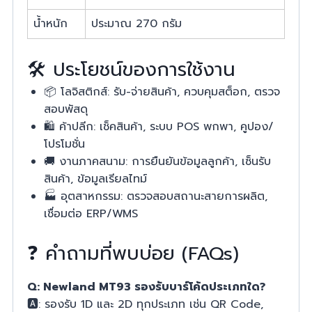
น้ำหนัก
ประมาณ 270 กรัม
🛠️ ประโยชน์ของการใช้งาน
📦 โลจิสติกส์: รับ-จ่ายสินค้า, ควบคุมสต็อก, ตรวจ
สอบพัสดุ
🛍 ค้าปลีก: เช็คสินค้า, ระบบ POS พกพา, คูปอง/
โปรโมชั่น
🚚 งานภาคสนาม: การยืนยันข้อมูลลูกค้า, เซ็นรับ
สินค้า, ข้อมูลเรียลไทม์
🏭 อุตสาหกรรม: ตรวจสอบสถานะสายการผลิต,
เชื่อมต่อ ERP/WMS
❓ คำถามที่พบบ่อย (FAQs)
Q: Newland MT93 รองรับบาร์โค้ดประเภทใด?
🅰️: รองรับ 1D และ 2D ทุกประเภท เช่น QR Code,