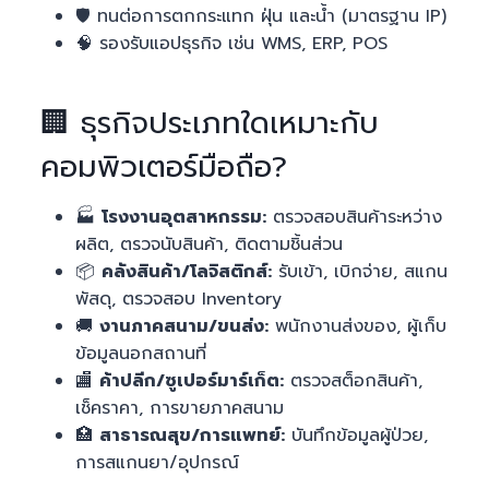
🛡️ ทนต่อการตกกระแทก ฝุ่น และน้ำ (มาตรฐาน IP)
🧠 รองรับแอปธุรกิจ เช่น WMS, ERP, POS
🏢 ธุรกิจประเภทใดเหมาะกับ
คอมพิวเตอร์มือถือ?
🏭
โรงงานอุตสาหกรรม:
ตรวจสอบสินค้าระหว่าง
ผลิต, ตรวจนับสินค้า, ติดตามชิ้นส่วน
📦
คลังสินค้า/โลจิสติกส์:
รับเข้า, เบิกจ่าย, สแกน
พัสดุ, ตรวจสอบ Inventory
🚚
งานภาคสนาม/ขนส่ง:
พนักงานส่งของ, ผู้เก็บ
ข้อมูลนอกสถานที่
🏬
ค้าปลีก/ซูเปอร์มาร์เก็ต:
ตรวจสต็อกสินค้า,
เช็คราคา, การขายภาคสนาม
🏥
สาธารณสุข/การแพทย์:
บันทึกข้อมูลผู้ป่วย,
การสแกนยา/อุปกรณ์