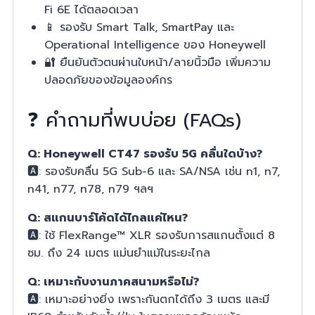
Fi 6E ได้ตลอดเวลา
📱 รองรับ Smart Talk, SmartPay และ
Operational Intelligence ของ Honeywell
🔐 ยืนยันตัวตนผ่านใบหน้า/ลายนิ้วมือ เพิ่มความ
ปลอดภัยของข้อมูลองค์กร
❓ คำถามที่พบบ่อย (FAQs)
Q: Honeywell CT47 รองรับ 5G คลื่นใดบ้าง?
🅰️: รองรับคลื่น 5G Sub-6 และ SA/NSA เช่น n1, n7,
n41, n77, n78, n79 ฯลฯ
Q: สแกนบาร์โค้ดได้ไกลแค่ไหน?
🅰️: ใช้ FlexRange™ XLR รองรับการสแกนตั้งแต่ 8
ซม. ถึง 24 เมตร แม่นยำแม้ในระยะไกล
Q: เหมาะกับงานภาคสนามหรือไม่?
🅰️: เหมาะอย่างยิ่ง เพราะกันตกได้ถึง 3 เมตร และมี